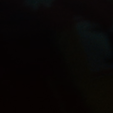
SHOP
NOS CAMPAGNES
FOOTBALL
CARRIÈRES
CONTACT
VIE PRIVÉE ET COOKIES
TERMES ET CONDITIONS
PARAMÈTRES DES COOKIES
L'abus d'alcool est nocif pour la santé. | Anheuser-
Bush InBev © 2026